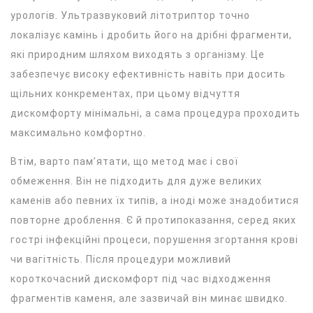
урологів. Ультразвуковий літотриптор точно
локалізує камінь і дробить його на дрібні фрагменти,
які природним шляхом виходять з організму. Це
забезпечує високу ефективність навіть при досить
щільних конкрементах, при цьому відчуття
дискомфорту мінімальні, а сама процедура проходить
максимально комфортно.
Втім, варто пам’ятати, що метод має і свої
обмеження. Він не підходить для дуже великих
каменів або певних їх типів, а іноді може знадобитися
повторне дроблення. Є й протипоказання, серед яких
гострі інфекційні процеси, порушення згортання крові
чи вагітність. Після процедури можливий
короткочасний дискомфорт під час відходження
фрагментів каменя, але зазвичай він минає швидко.