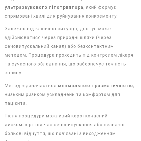
ультразвукового літотриптора
, який формує
спрямовані хвилі для руйнування конкременту.
Залежно від клінічної ситуації, доступ може
здійснюватися через природні шляхи (через
сечовипускальний канал) або безконтактним
методом. Процедура проходить під контролем лікаря
та сучасного обладнання, що забезпечує точність
впливу.
Метод відзначається
мінімальною травматичністю
,
низьким ризиком ускладнень та комфортом для
пацієнта.
Після процедури можливий короткочасний
дискомфорт під час сечовипускання або незначні
больові відчуття, що пов’язані з виходженням