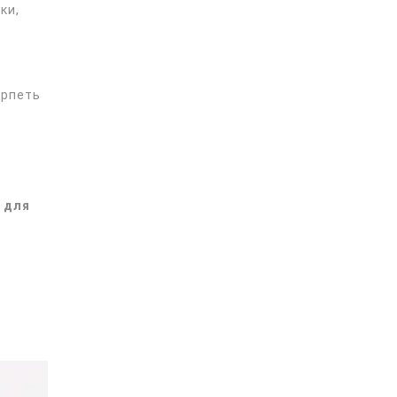
ки,
ерпеть
 для