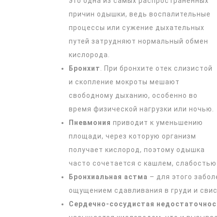
это одна из самых распространенных
причин одышки, ведь воспалительные
процессы или сужение дыхательных
путей затрудняют нормальный обмен
кислорода.
Бронхит
. При бронхите отек слизистой
и скопление мокроты мешают
свободному дыханию, особенно во
время физической нагрузки или ночью.
Пневмония
приводит к уменьшению
площади, через которую организм
получает кислород, поэтому одышка
часто сочетается с кашлем, слабостью
Бронхиальная астма
– для этого забо
ощущением сдавливания в груди и сви
Сердечно-сосудистая недостаточнос