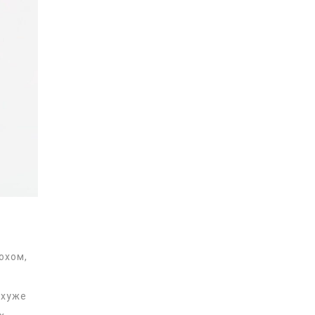
охом,
 хуже