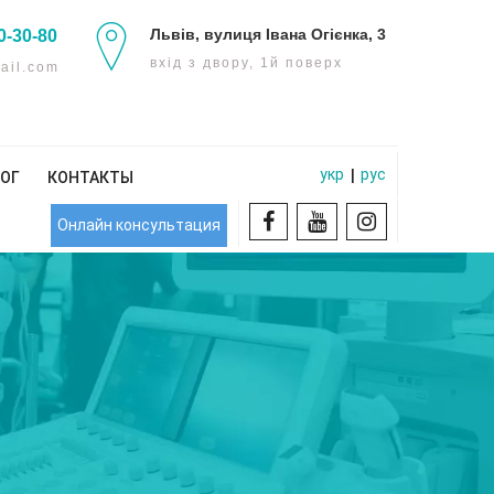
Львів, вулиця Івана Огієнка, 3
0-30-80
вхід з двору, 1й поверх
ail.com
укр
рус
|
ОГ
КОНТАКТЫ
Онлайн консультация