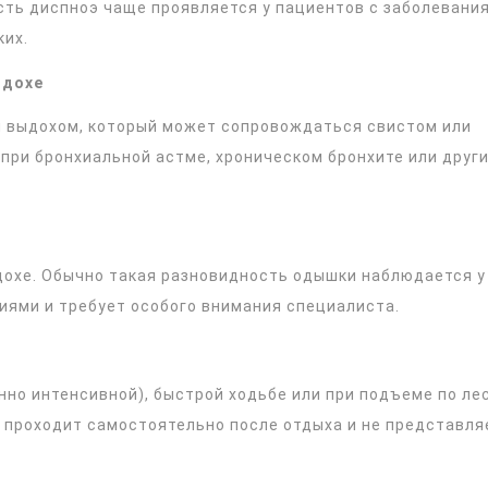
ость диспноэ чаще проявляется у пациентов с заболевани
ких.
ыдохе
м выдохом, который может сопровождаться свистом или
 при бронхиальной астме, хроническом бронхите или друг
ыдохе. Обычно такая разновидность одышки наблюдается у
иями и требует особого внимания специалиста.
нно интенсивной), быстрой ходьбе или при подъеме по ле
 проходит самостоятельно после отдыха и не представля