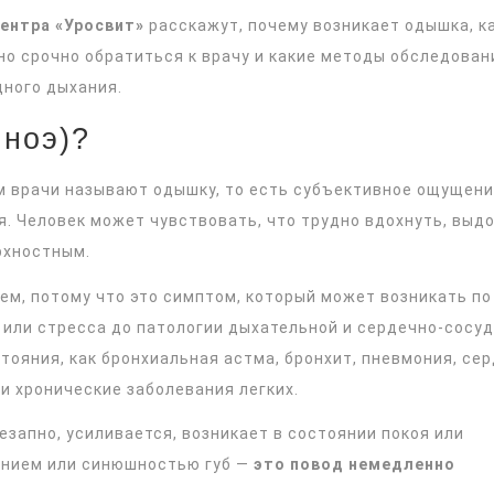
ентра
«Уросвит»
расскажут, почему возникает одышка, к
но срочно обратиться к врачу и какие методы обследован
ного дыхания.
пноэ)?
м врачи называют одышку, то есть субъективное ощущен
я. Человек может чувствовать, что трудно вдохнуть, выд
рхностным.
м, потому что это симптом, который может возникать по
 или стресса до патологии дыхательной и сердечно-сосу
тояния, как бронхиальная астма, бронхит, пневмония, се
и хронические заболевания легких.
езапно, усиливается, возникает в состоянии покоя или
ением или синюшностью губ —
это повод немедленно