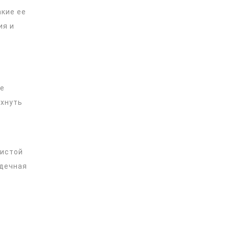
акие ее
ия и
ие
охнуть
дистой
рдечная