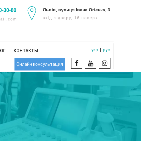
Львів, вулиця Івана Огієнка, 3
0-30-80
вхід з двору, 1й поверх
ail.com
укр
рус
|
ОГ
КОНТАКТЫ
Онлайн консультация