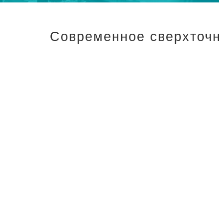
Современное сверхточ
«UROSVIT»