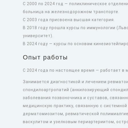
С 2000 по 2024 год — поликлиническое отделен
больница на железнодорожном транспорте.
С 2003 года присвоена высшая категория.
В 2018 году прошла курсы по иммунологии (Ль
университет).
В 2024 году — курсы по основам кинезиотейпир
Опыт работы
С 2024 года по настоящее время — работает в
Занимается диагностикой и лечением ревматои
спондилоартропатий (анкилозирующий спондили
заболевания позвоночника и суставов, связанн
медицинскую практику, связанную с системной
дерматомиозитом, ревматической полимиалгие
васкулитом и узелковым периартериитом, остр