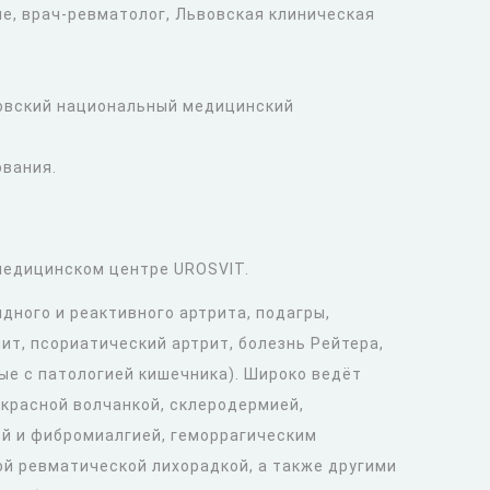
ие, врач-ревматолог, Львовская клиническая
вовский национальный медицинский
ования.
 медицинском центре UROSVIT.
дного и реактивного артрита, подагры,
т, псориатический артрит, болезнь Рейтера,
ые с патологией кишечника). Широко ведёт
 красной волчанкой, склеродермией,
й и фибромиалгией, геморрагическим
ой ревматической лихорадкой, а также другими