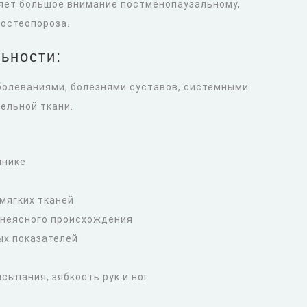
яет большое внимание постменопаузальному,
остеопороза.
ьности:
болеваниями, болезнями суставов, системными
ельной ткани.
чнике
мягких тканей
 неясного происхождения
ых показателей
сыпания, зябкость рук и ног