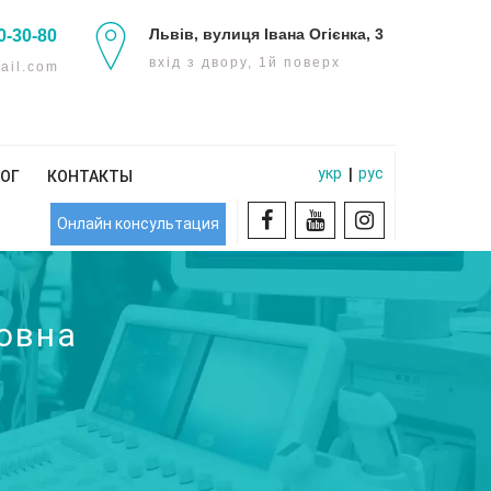
Львів, вулиця Івана Огієнка, 3
0-30-80
вхід з двору, 1й поверх
ail.com
укр
рус
|
ОГ
КОНТАКТЫ
Онлайн консультация
овна